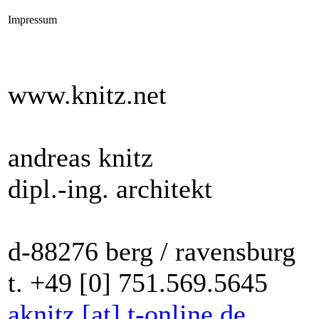
Impressum
www.knitz.net
andreas knitz
dipl.-ing. architekt
d-88276 berg / ravensburg
t. +49 [0] 751.569.5645
aknitz [at] t-online.de