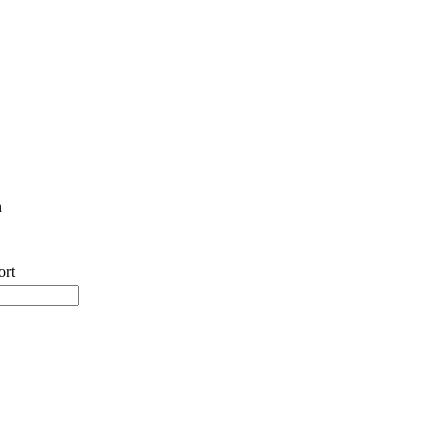
n
ort