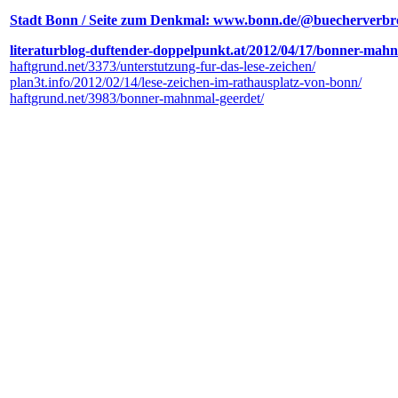
Stadt Bonn / Seite zum Denkmal: www.bonn.de/@buecherverb
literaturblog-duftender-doppelpunkt.at/2012/04/17/bonner-mah
haftgrund.net/3373/unterstutzung-fur-das-lese-zeichen/
plan3t.info/2012/02/14/lese-zeichen-im-rathausplatz-von-bonn/
haftgrund.net/3983/bonner-mahnmal-geerdet/