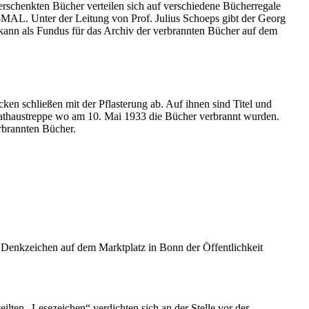
rschenkten Bücher verteilen sich auf verschiedene Bücherregale
. Unter der Leitung von Prof. Julius Schoeps gibt der Georg
 kann als Fundus für das Archiv der verbrannten Bücher auf dem
en schließen mit der Pflasterung ab. Auf ihnen sind Titel und
 Rathaustreppe wo am 10. Mai 1933 die Bücher verbrannt wurden.
erbrannten Bücher.
s Denkzeichen auf dem Marktplatz in Bonn der Öffentlichkeit
ilten „Lesezeichen“ verdichten sich an der Stelle vor der