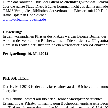
Durch das jährliche Ritual der
Bücher-Schenkung
wirkt das Denkmal
über die ganze Stadt. Diese Bücher kommen nicht aus dem Buchla
OLMS Verlag die „Bibliothek der verbrannten Bücher“ mit 120 Titeln 
Rathausplatz in Bonn dienen.
www.verbrannte-buecher.de
Umsetzung:
In dem vorhandenen Pflaster des Platzes werden Bronze-Bücher der v
Autoren der verbrannten Bücher zu lesen. Die zunächst zufällig auf
Dort ist in Form einer Büchertruhe ein wetterfester Archiv-Behälter 
Fertigstellung: 10. Mai 2013
PRESSETEXT:
Der 10. Mai 2013 ist der achtzigste Jahrestag der Bücherverbrennung
übergeben.
Das Denkmal besteht aus über den Bonner Marktplatz verstreuten „L
Es sind in das Pflaster, mit sichtbarem Buchrücken eingelassene Bro
die Titel und Autoren der von den Nationalsozialisten am 10. Mai 193