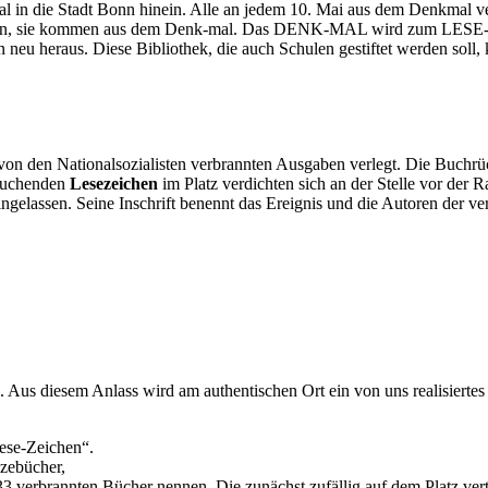
 in die Stadt Bonn hinein. Alle an jedem 10. Mai aus dem Denkmal ve
den, sie kommen aus dem Denk-mal. Das DENK-MAL wird zum LESE-MAL
neu heraus. Diese Bibliothek, die auch Schulen gestiftet werden soll,
on den Nationalsozialisten verbrannten Ausgaben verlegt. Die Buchrück
tauchenden
Lesezeichen
im Platz verdichten sich an der Stelle vor der
eingelassen. Seine Inschrift benennt das Ereignis und die Autoren der v
. Aus diesem Anlass wird am authentischen Ort ein von uns realisierte
ese-Zeichen“.
nzebücher,
3 verbrannten Bücher nennen. Die zunächst zufällig auf dem Platz verte