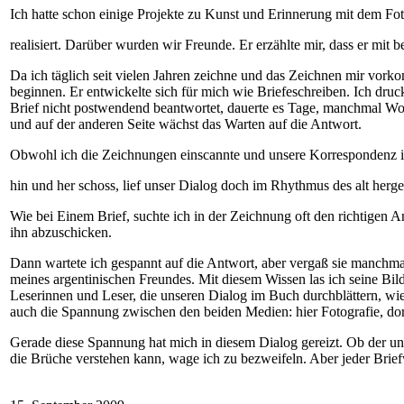
Ich hatte schon einige Projekte zu Kunst und Erinnerung mit dem Fo
realisiert. Darüber wurden wir Freunde. Er erzählte mir, dass er mi
Da ich täglich seit vielen Jahren zeichne und das Zeichnen mir vor
beginnen. Er entwickelte sich für mich wie Briefeschreiben. Ich druck
Brief nicht postwendend beantwortet, dauerte es Tage, manchmal Woc
und auf der anderen Seite wächst das Warten auf die Antwort.
Obwohl ich die Zeichnungen einscannte und unsere Korrespondenz in
hin und her schoss, lief unser Dialog doch im Rhythmus des alt herge
Wie bei Einem Brief, suchte ich in der Zeichnung oft den richtigen An
ihn abzuschicken.
Dann wartete ich gespannt auf die Antwort, aber vergaß sie manchma
meines argentinischen Freundes. Mit diesem Wissen las ich seine Bild
Leserinnen und Leser, die unseren Dialog im Buch durchblättern, wie
auch die Spannung zwischen den beiden Medien: hier Fotografie, do
Gerade diese Spannung hat mich in diesem Dialog gereizt. Ob der un
die Brüche verstehen kann, wage ich zu bezweifeln. Aber jeder Brief