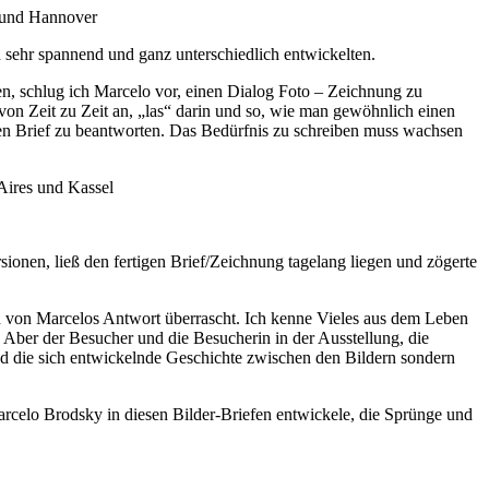
n und Hannover
h sehr spannend und ganz unterschiedlich entwickelten.
en, schlug ich Marcelo vor, einen Dialog Foto – Zeichnung zu
 von Zeit zu Zeit an, „las“ darin und so, wie man gewöhnlich einen
nen Brief zu beantworten. Das Bedürfnis zu schreiben muss wachsen
Aires und Kassel
rsionen, ließ den fertigen Brief/Zeichnung tagelang liegen und zögerte
ch von Marcelos Antwort überrascht. Ich kenne Vieles aus dem Leben
. Aber der Besucher und die Besucherin in der Ausstellung, die
und die sich entwickelnde Geschichte zwischen den Bildern sondern
arcelo Brodsky in diesen Bilder-Briefen entwickele, die Sprünge und