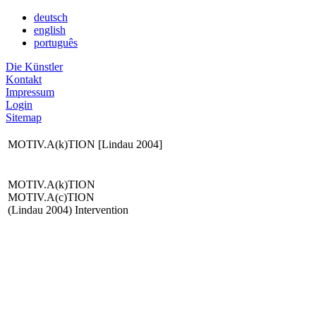
deutsch
english
português
Die Künstler
Kontakt
Impressum
Login
Sitemap
MOTIV.A(k)TION [Lindau 2004]
MOTIV.A(k)TION
MOTIV.A(c)TION
(Lindau 2004) Intervention