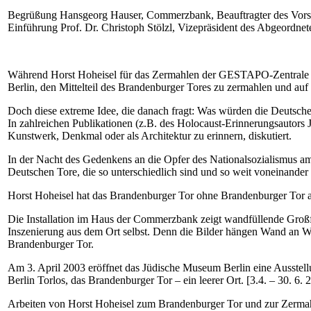
Begrüßung Hansgeorg Hauser, Commerzbank, Beauftragter des Vors
Einführung Prof. Dr. Christoph Stölzl, Vizepräsident des Abgeordne
Während Horst Hoheisel für das Zermahlen der GESTAPO-Zentrale in 
Berlin, den Mittelteil des Brandenburger Tores zu zermahlen und au
Doch diese extreme Idee, die danach fragt: Was würden die Deutschen
In zahlreichen Publikationen (z.B. des Holocaust-Erinnerungsautor
Kunstwerk, Denkmal oder als Architektur zu erinnern, diskutiert.
In der Nacht des Gedenkens an die Opfer des Nationalsozialismus am 
Deutschen Tore, die so unterschiedlich sind und so weit voneinander
Horst Hoheisel hat das Brandenburger Tor ohne Brandenburger Tor al
Die Installation im Haus der Commerzbank zeigt wandfüllende Groß
Inszenierung aus dem Ort selbst. Denn die Bilder hängen Wand an Wa
Brandenburger Tor.
Am 3. April 2003 eröffnet das Jüdische Museum Berlin eine Ausstellu
Berlin Torlos, das Brandenburger Tor – ein leerer Ort. [3.4. – 30. 6. 
Arbeiten von Horst Hoheisel zum Brandenburger Tor und zur Zermah