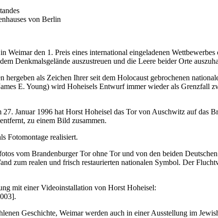
tandes
tenhauses von Berlin
Weimar den 1. Preis eines international eingeladenen Wettbewerbes er
f dem Denkmalsgelände auszustreuen und die Leere beider Orte auszuha
 hergeben als Zeichen Ihrer seit dem Holocaust gebrochenen nationalen
s James E. Young) wird Hoheisels Entwurf immer wieder als Grenzfall 
27. Januar 1996 hat Horst Hoheisel das Tor von Auschwitz auf das Bra
 entfernt, zu einem Bild zusammen.
s Fotomontage realisiert.
fotos vom Brandenburger Tor ohne Tor und von den beiden Deutschen 
nd zum realen und frisch restaurierten nationalen Symbol. Der Flucht
ng mit einer Videoinstallation von Horst Hoheisel:
2003].
lenen Geschichte, Weimar werden auch in einer Ausstellung im Jewis