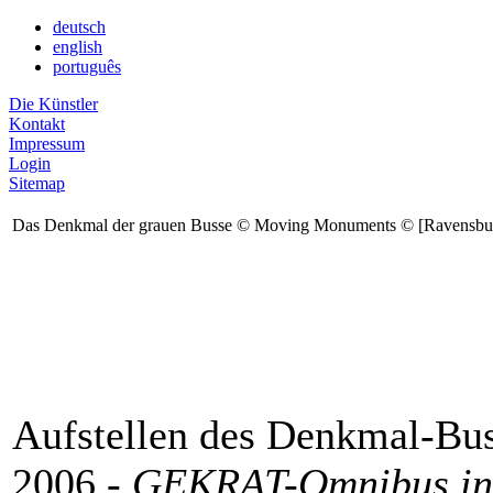
deutsch
english
português
Die Künstler
Kontakt
Impressum
Login
Sitemap
Das Denkmal der grauen Busse © Moving Monuments © [Ravensburg
Aufstellen des Denkmal-Bu
2006 -
GEKRAT-Omnibus in 