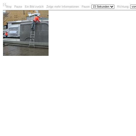
[-]
Stop
Pause
Ein Bild zurück
Zeige mehr Informationen
Pause:
Richtung: