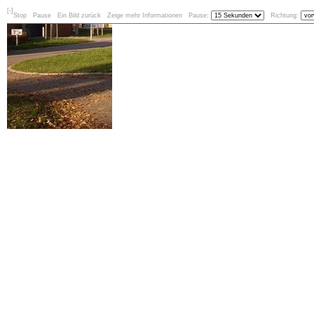
[-]
Stop
Pause
Ein Bild zurück
Zeige mehr Informationen
Pause:
Richtung: