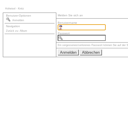
Hoheisel - Knitz
Melden Sie sich an
Benutzer-Optionen
Anmelden
Benutzername
Navigation
Zurück zu: Album
Passwort
Ein vergessenes/verlorenes Passwort können Sie auf der 