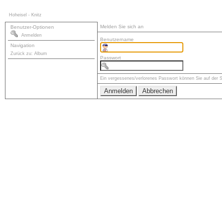
Hoheisel - Knitz
Melden Sie sich an
Benutzer-Optionen
Anmelden
Benutzername
Navigation
Zurück zu: Album
Passwort
Ein vergessenes/verlorenes Passwort können Sie auf der 