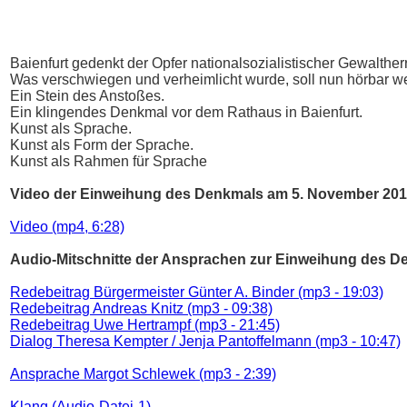
Baienfurt gedenkt der Opfer nationalsozialistischer Gewaltherr
Was verschwiegen und verheimlicht wurde, soll nun hörbar 
Ein Stein des Anstoßes.
Ein klingendes Denkmal vor dem Rathaus in Baienfurt.
Kunst als Sprache.
Kunst als Form der Sprache.
Kunst als Rahmen für Sprache
Video der Einweihung des Denkmals am 5. November 201
Video (mp4, 6:28)
Audio-Mitschnitte der Ansprachen zur Einweihung des D
Redebeitrag Bürgermeister Günter A. Binder (mp3 - 19:03)
Redebeitrag Andreas Knitz (mp3 - 09:38)
Redebeitrag Uwe Hertrampf (mp3 - 21:45)
Dialog Theresa Kempter / Jenja Pantoffelmann (mp3 - 10:47)
Ansprache Margot Schlewek (mp3 - 2:39)
Klang (Audio-Datei-1)