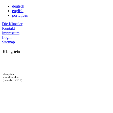
deutsch
english
português
Die Künstler
Kontakt
Impressum
Login
Sitemap
Klangstein
klangstein
sound boulder
(baienfurt 2017)