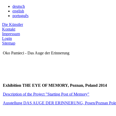
deutsch
english
português
Die Künstler
Kontakt
Impressum
Login
Sitemap
Oko Pamieci - Das Auge der Erinnerung
Exhibition THE EYE OF MEMORY, Poznan, Poland 2014
Description of the Project "Starting Post of Memory"
Ausstellung DAS AUGE DER ERINNERUNG, Posen/Poznan Pol