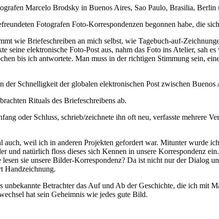
tografen Marcelo Brodsky in Buenos Aires, Sao Paulo, Brasilia, Berli
t befreundeten Fotografen Foto-Korrespondenzen begonnen habe, die sic
kommt wie Briefeschreiben an mich selbst, wie Tagebuch-auf-Zeichnung
te seine elektronische Foto-Post aus, nahm das Foto ins Atelier, sah es
hen bis ich antwortete. Man muss in der richtigen Stimmung sein, ei
 der Schnelligkeit der globalen elektronischen Post zwischen Buenos 
brachten Rituals des Briefeschreibens ab.
fang oder Schluss, schrieb/zeichnete ihn oft neu, verfasste mehrere Ve
l auch, weil ich in anderen Projekten gefordert war. Mitunter wurde i
er und natürlich floss dieses sich Kennen in unsere Korrespondenz ein
 lesen sie unsere Bilder-Korrespondenz? Da ist nicht nur der Dialog 
rt Handzeichnung.
s unbekannte Betrachter das Auf und Ab der Geschichte, die ich mit M
wechsel hat sein Geheimnis wie jedes gute Bild.