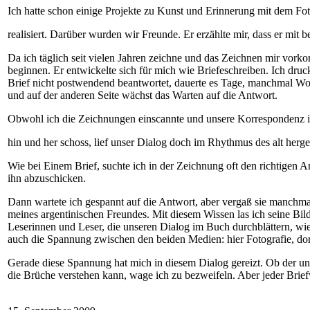
Ich hatte schon einige Projekte zu Kunst und Erinnerung mit dem Fo
realisiert. Darüber wurden wir Freunde. Er erzählte mir, dass er mi
Da ich täglich seit vielen Jahren zeichne und das Zeichnen mir vor
beginnen. Er entwickelte sich für mich wie Briefeschreiben. Ich druck
Brief nicht postwendend beantwortet, dauerte es Tage, manchmal Woc
und auf der anderen Seite wächst das Warten auf die Antwort.
Obwohl ich die Zeichnungen einscannte und unsere Korrespondenz in
hin und her schoss, lief unser Dialog doch im Rhythmus des alt herge
Wie bei Einem Brief, suchte ich in der Zeichnung oft den richtigen An
ihn abzuschicken.
Dann wartete ich gespannt auf die Antwort, aber vergaß sie manchma
meines argentinischen Freundes. Mit diesem Wissen las ich seine Bild
Leserinnen und Leser, die unseren Dialog im Buch durchblättern, wie
auch die Spannung zwischen den beiden Medien: hier Fotografie, do
Gerade diese Spannung hat mich in diesem Dialog gereizt. Ob der un
die Brüche verstehen kann, wage ich zu bezweifeln. Aber jeder Brief