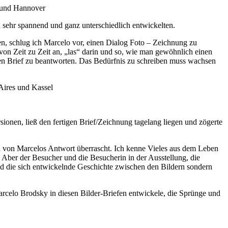
n und Hannover
h sehr spannend und ganz unterschiedlich entwickelten.
en, schlug ich Marcelo vor, einen Dialog Foto – Zeichnung zu
 von Zeit zu Zeit an, „las“ darin und so, wie man gewöhnlich einen
nen Brief zu beantworten. Das Bedürfnis zu schreiben muss wachsen
Aires und Kassel
rsionen, ließ den fertigen Brief/Zeichnung tagelang liegen und zögerte
ch von Marcelos Antwort überrascht. Ich kenne Vieles aus dem Leben
. Aber der Besucher und die Besucherin in der Ausstellung, die
und die sich entwickelnde Geschichte zwischen den Bildern sondern
arcelo Brodsky in diesen Bilder-Briefen entwickele, die Sprünge und