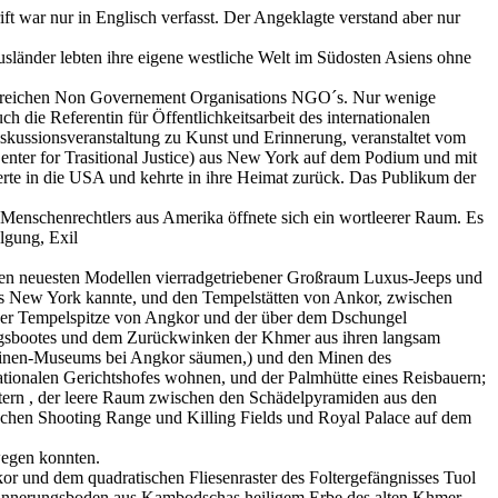
 war nur in Englisch verfasst. Der Angeklagte verstand aber nur
länder lebten ihre eigene westliche Welt im Südosten Asiens ohne
 zahlreichen Non Governement Organisations NGO´s. Nur wenige
die Referentin für Öffentlichkeitsarbeit des internationalen
iskussionsveranstaltung zu Kunst und Erinnerung, veranstaltet vom
nter for Trasitional Justice) aus New York auf dem Podium und mit
rte in die USA und kehrte in ihre Heimat zurück. Das Publikum der
enschenrechtlers aus Amerika öffnete sich ein wortleerer Raum. Es
lgung, Exil
den neuesten Modellen vierradgetriebener Großraum Luxus-Jeeps und
us New York kannte, und den Tempelstätten von Ankor, zwischen
einer Tempelspitze von Angkor und der über dem Dschungel
gsbootes und dem Zurückwinken der Khmer aus ihren langsam
Minen-Museums bei Angkor säumen,) und den Minen des
ationalen Gerichtshofes wohnen, und der Palmhütte eines Reisbauern;
tern , der leere Raum zwischen den Schädelpyramiden aus den
schen Shooting Range und Killing Fields und Royal Palace auf dem
wegen konnten.
r und dem quadratischen Fliesenraster des Foltergefängnisses Tuol
he Erinnerungsboden aus Kambodschas heiligem Erbe des alten Khmer-