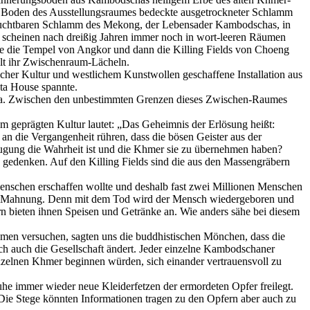
n Boden des Ausstellungsraumes bedeckte ausgetrockneter Schlamm
fruchtbaren Schlamm des Mekong, der Lebensader Kambodschas, in
 scheinen nach dreißig Jahren immer noch in wort-leeren Räumen
e die Tempel von Angkor und dann die Killing Fields von Choeng
elt ihr Zwischenraum-Lächeln.
icher Kultur und westlichem Kunstwollen geschaffene Installation aus
ta House spannte.
scha. Zwischen den unbestimmten Grenzen dieses Zwischen-Raumes
um geprägten Kultur lautet: „Das Geheimnis der Erlösung heißt:
n die Vergangenheit rühren, dass die bösen Geister aus der
ugung die Wahrheit ist und die Khmer sie zu übernehmen haben?
gedenken. Auf den Killing Fields sind die aus den Massengräbern
enschen erschaffen wollte und deshalb fast zwei Millionen Menschen
ene Mahnung. Denn mit dem Tod wird der Mensch wiedergeboren und
rn bieten ihnen Speisen und Getränke an. Wie anders sähe bei diesem
men versuchen, sagten uns die buddhistischen Mönchen, dass die
h auch die Gesellschaft ändert. Jeder einzelne Kambodschaner
elnen Khmer beginnen würden, sich einander vertrauensvoll zu
he immer wieder neue Kleiderfetzen der ermordeten Opfer freilegt.
Die Stege könnten Informationen tragen zu den Opfern aber auch zu