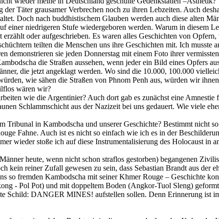
 nicht wieder meine in Deutschland geschulte Gedenkstätten –Ästhetik?
ng der Täter grausamer Verbrechen noch zu ihren Lebzeiten. Auch deshal
nstaltet. Doch nach buddhistischem Glauben werden auch diese alten Mä
auf einer niedrigeren Stufe wiedergeboren werden. Warum in diesem Le
 erzählt oder aufgeschrieben. Es waren alles Geschichten von Opfern,
chüchtern teilten die Menschen uns ihre Geschichten mit. Ich musste a
ren demonstrieren sie jeden Donnerstag mit einem Foto ihrer vermisst
ambodscha die Straßen aussehen, wenn jeder ein Bild eines Opfers aus
nner, die jetzt angeklagt werden. Wo sind die 10.000, 100.000 vielleic
n würden, wie sähen die Straßen von Phnom Penh aus, würden wir ihnen
lflos wären wir?
eiten wie die Argentinier? Auch dort gab es zunächst eine Amnestie für
aunen Schlammschicht aus der Nazizeit bei uns gedauert. Wie viele ehe
m Tribunal in Kambodscha und unserer Geschichte? Bestimmt nicht so e
 Fahne. Auch ist es nicht so einfach wie ich es in der Beschilderun
mer wieder stoße ich auf diese Instrumentalisierung des Holocaust in
Männer heute, wenn nicht schon straflos gestorben) begangenen Zivilis
ch kein reiner Zufall gewesen zu sein, dass Sebastian Brandt aus der
uns so fremden Kambodscha mit seiner Khmer Rouge – Geschichte konfr
ng - Pol Pot) und mit doppeltem Boden (Angkor-Tuol Sleng) geformt. 
te Schild: DANGER MINES! aufstellen sollen. Denn Erinnerung ist im