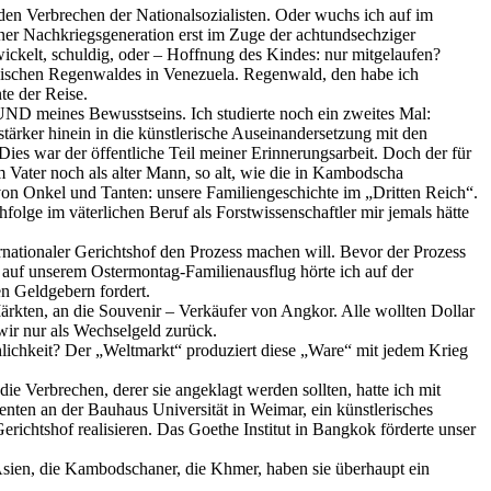
den Verbrechen der Nationalsozialisten. Oder wuchs ich auf im
ner Nachkriegsgeneration erst im Zuge der achtundsechziger
wickelt, schuldig, oder – Hoffnung des Kindes: nur mitgelaufen?
opischen Regenwaldes in Venezuela. Regenwald, den habe ich
e der Reise.
UND meines Bewusstseins. Ich studierte noch ein zweites Mal:
tärker hinein in die künstlerische Auseinandersetzung mit den
s war der öffentliche Teil meiner Erinnerungsarbeit. Doch der für
 Vater noch als alter Mann, so alt, wie die in Kambodscha
von Onkel und Tanten: unsere Familiengeschichte im „Dritten Reich“.
olge im väterlichen Beruf als Forstwissenschaftler mir jemals hätte
rnationaler Gerichtshof den Prozess machen will. Bevor der Prozess
n auf unserem Ostermontag-Familienausflug hörte ich auf der
n Geldgebern fordert.
Märkten, an die Souvenir – Verkäufer von Angkor. Alle wollten Dollar
ir nur als Wechselgeld zurück.
lichkeit? Der „Weltmarkt“ produziert diese „Ware“ mit jedem Krieg
ie Verbrechen, derer sie angeklagt werden sollten, hatte ich mit
nten an der Bauhaus Universität in Weimar, ein künstlerisches
ichtshof realisieren. Das Goethe Institut in Bangkok förderte unser
-Asien, die Kambodschaner, die Khmer, haben sie überhaupt ein