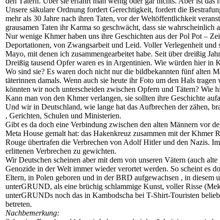
den Tätern. Über sie erfährt man wenig oder gar nichts. Aber ist das
Unsere säkulare Ordnung fordert Gerechtigkeit, fordert die Bestrafu
mehr als 30 Jahre nach ihren Taten, vor der Weltöffentlichkeit vera
grausamen Taten ihr Karma so geschwächt, dass sie wahrscheinlich 
Nur wenige Khmer haben uns ihre Geschichten aus der Pol Pot – Zeit
Deportationen, von Zwangsarbeit und Leid. Voller Verlegenheit und s
Mayo, mit denen ich zusammengearbeitet habe. Seit über dreißig Jah
Dreißig tausend Opfer waren es in Argentinien. Wie würden hier in K
Wo sind sie? Es waren doch nicht nur die bildbekannten fünf alten Mä
täterinnen damals. Wenn auch sie heute ihr Foto um den Hals trage
könnten wir noch unterscheiden zwischen Opfern und Tätern? Wie hi
Kann man von den Khmer verlangen, sie sollten ihre Geschichte aufarb
Und wir in Deutschland, wie lange hat das Aufbrechen der zähen, br
, Gerichten, Schulen und Ministerien.
Gibt es da doch eine Verbindung zwischen den alten Männern vor de
Meta House gemalt hat: das Hakenkreuz zusammen mit der Khmer Rouge
Rouge übertrafen die Verbrechen von Adolf Hitler und den Nazis. Im
erlittenen Verbrechen zu gewichten.
Wir Deutschen scheinen aber mit dem von unseren Vätern (auch alte 
Genozide in der Welt immer wieder verortet werden. So scheint es do
Eltern, in Polen geboren und in der BRD aufgewachsen , in diesem 
unterGRUND, als eine brüchig schlammige Kunst, voller Risse (Meko
unterGRUNDs noch das in Kambodscha bei T-Shirt-Touristen belieb
betreten.
Nachbemerkung: