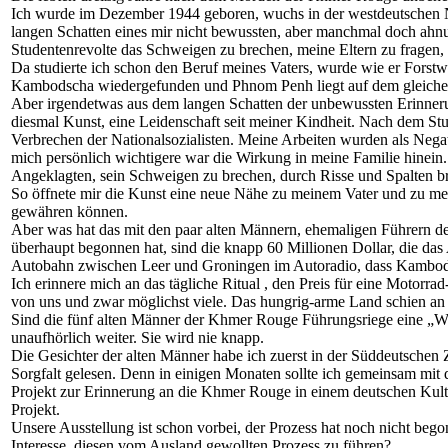
Ich wurde im Dezember 1944 geboren, wuchs in der westdeutschen Nac
langen Schatten eines mir nicht bewussten, aber manchmal doch ahnu
Studentenrevolte das Schweigen zu brechen, meine Eltern zu fragen, 
Da studierte ich schon den Beruf meines Vaters, wurde wie er Forst
Kambodscha wiedergefunden und Phnom Penh liegt auf dem gleichen
Aber irgendetwas aus dem langen Schatten der unbewussten Erinneru
diesmal Kunst, eine Leidenschaft seit meiner Kindheit. Nach dem Stu
Verbrechen der Nationalsozialisten. Meine Arbeiten wurden als Neg
mich persönlich wichtigere war die Wirkung in meine Familie hinein
Angeklagten, sein Schweigen zu brechen, durch Risse und Spalten br
So öffnete mir die Kunst eine neue Nähe zu meinem Vater und zu meine
gewähren können.
Aber was hat das mit den paar alten Männern, ehemaligen Führern der
überhaupt begonnen hat, sind die knapp 60 Millionen Dollar, die das 
Autobahn zwischen Leer und Groningen im Autoradio, dass Kambodsc
Ich erinnere mich an das tägliche Ritual , den Preis für eine Motor
von uns und zwar möglichst viele. Das hungrig-arme Land schien an
Sind die fünf alten Männer der Khmer Rouge Führungsriege eine „Wa
unaufhörlich weiter. Sie wird nie knapp.
Die Gesichter der alten Männer habe ich zuerst in der Süddeutschen Z
Sorgfalt gelesen. Denn in einigen Monaten sollte ich gemeinsam mit 
Projekt zur Erinnerung an die Khmer Rouge in einem deutschen Kultu
Projekt.
Unsere Ausstellung ist schon vorbei, der Prozess hat noch nicht beg
Interesse, diesen vom Ausland gewollten Prozess zu führen?