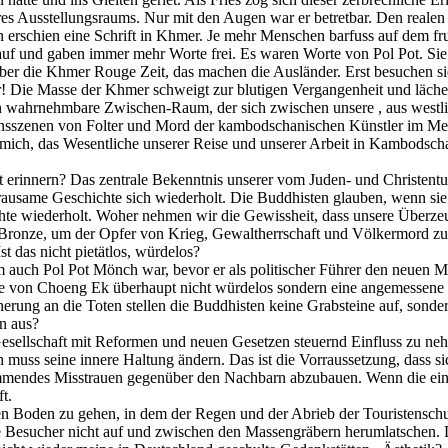
 Ausstellungsraums. Nur mit den Augen war er betretbar. Den reale
 erschien eine Schrift in Khmer. Je mehr Menschen barfuss auf dem 
uf und gaben immer mehr Worte frei. Es waren Worte von Pol Pot. Sie
 die Khmer Rouge Zeit, das machen die Ausländer. Erst besuchen si
ir! Die Masse der Khmer schweigt zur blutigen Vergangenheit und läch
doch wahrnehmbare Zwischen-Raum, der sich zwischen unsere , aus westl
ensszenen von Folter und Mord der kambodschanischen Künstler im Me
d mich, das Wesentliche unserer Reise und unserer Arbeit in Kambod
t erinnern? Das zentrale Bekenntnis unserer vom Juden- und Christent
ausame Geschichte sich wiederholt. Die Buddhisten glauben, wenn sie a
hte wiederholt. Woher nehmen wir die Gewissheit, dass unsere Überze
ronze, um der Opfer von Krieg, Gewaltherrschaft und Völkermord zu 
t das nicht pietätlos, würdelos?
 auch Pol Pot Mönch war, bevor er als politischer Führer den neuen M
tätte von Choeng Ek überhaupt nicht würdelos sondern eine angemess
rung an die Toten stellen die Buddhisten keine Grabsteine auf, sonde
n aus?
sellschaft mit Reformen und neuen Gesetzen steuernd Einfluss zu neh
ss seine innere Haltung ändern. Das ist die Vorraussetzung, dass sic
mmendes Misstrauen gegenüber den Nachbarn abzubauen. Wenn die einz
t.
ten Boden zu gehen, in dem der Regen und der Abrieb der Touristenschu
ie Besucher nicht auf und zwischen den Massengräbern herumlatschen. 