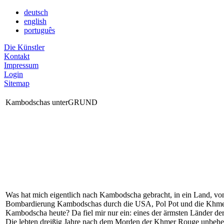
deutsch
english
português
Die Künstler
Kontakt
Impressum
Login
Sitemap
Kambodschas unterGRUND
Was hat mich eigentlich nach Kambodscha gebracht, in ein Land, von
Bombardierung Kambodschas durch die USA, Pol Pot und die Khmer Ro
Kambodscha heute? Da fiel mir nur ein: eines der ärmsten Länder de
Die lebten dreißig Jahre nach dem Morden der Khmer Rouge unbehell