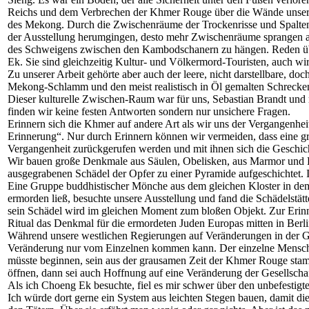
Reichs und dem Verbrechen der Khmer Rouge über die Wände unseres
des Mekong. Durch die Zwischenräume der Trockenrisse und Spalten
der Ausstellung herumgingen, desto mehr Zwischenräume sprangen a
des Schweigens zwischen den Kambodschanern zu hängen. Reden über
Ek. Sie sind gleichzeitig Kultur- und Völkermord-Touristen, auch w
Zu unserer Arbeit gehörte aber auch der leere, nicht darstellbare, 
Mekong-Schlamm und den meist realistisch in Öl gemalten Schreck
Dieser kulturelle Zwischen-Raum war für uns, Sebastian Brandt un
finden wir keine festen Antworten sondern nur unsichere Fragen.
Erinnern sich die Khmer auf andere Art als wir uns der Vergangenhei
Erinnerung“. Nur durch Erinnern können wir vermeiden, dass eine gr
Vergangenheit zurückgerufen werden und mit ihnen sich die Geschic
Wir bauen große Denkmale aus Säulen, Obelisken, aus Marmor und B
ausgegrabenen Schädel der Opfer zu einer Pyramide aufgeschichtet. Is
Eine Gruppe buddhistischer Mönche aus dem gleichen Kloster in dem
ermorden ließ, besuchte unsere Ausstellung und fand die Schädels
sein Schädel wird im gleichen Moment zum bloßen Objekt. Zur Erinne
Ritual das Denkmal für die ermordeten Juden Europas mitten in Berli
Während unsere westlichen Regierungen auf Veränderungen in der Ge
Veränderung nur vom Einzelnen kommen kann. Der einzelne Mensch mu
müsste beginnen, sein aus der grausamen Zeit der Khmer Rouge sta
öffnen, dann sei auch Hoffnung auf eine Veränderung der Gesellschaf
Als ich Choeng Ek besuchte, fiel es mir schwer über den unbefestig
Ich würde dort gerne ein System aus leichten Stegen bauen, damit d