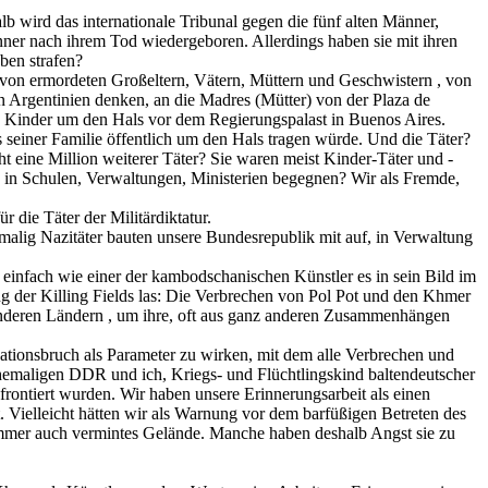
b wird das internationale Tribunal gegen die fünf alten Männer,
nner nach ihrem Tod wiedergeboren. Allerdings haben sie mit ihren
ben strafen?
 von ermordeten Großeltern, Vätern, Müttern und Geschwistern , von
n Argentinien denken, an die Madres (Mütter) von der Plaza de
en Kinder um den Hals vor dem Regierungspalast in Buenos Aires.
 seiner Familie öffentlich um den Hals tragen würde. Und die Täter?
ht eine Million weiterer Täter? Sie waren meist Kinder-Täter und -
 in Schulen, Verwaltungen, Ministerien begegnen? Wir als Fremde,
 die Täter der Militärdiktatur.
malig Nazitäter bauten unsere Bundesrepublik mit auf, in Verwaltung
infach wie einer der kambodschanischen Künstler es in sein Bild im
g der Killing Fields las: Die Verbrechen von Pol Pot und den Khmer
 anderen Ländern , um ihre, oft aus ganz anderen Zusammenhängen
ationsbruch als Parameter zu wirken, mit dem alle Verbrechen und
 ehemaligen DDR und ich, Kriegs- und Flüchtlingskind baltendeutscher
ontiert wurden. Wir haben unsere Erinnerungsarbeit als einen
Vielleicht hätten wir als Warnung vor dem barfüßigen Betreten des
mer auch vermintes Gelände. Manche haben deshalb Angst sie zu