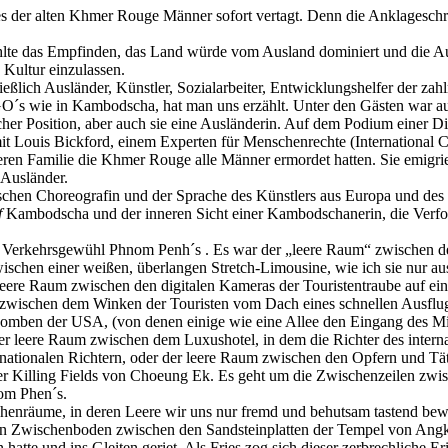
der alten Khmer Rouge Männer sofort vertagt. Denn die Anklageschrift
te das Empfinden, das Land würde vom Ausland dominiert und die Aus
Kultur einzulassen.
ießlich Ausländer, Künstler, Sozialarbeiter, Entwicklungshelfer der
s wie in Kambodscha, hat man uns erzählt. Unter den Gästen war auch 
icher Position, aber auch sie eine Ausländerin. Auf dem Podium einer D
 Louis Bickford, einem Experten für Menschenrechte (International Ce
en Familie die Khmer Rouge alle Männer ermordet hatten. Sie emigrie
Ausländer.
hen Choreografin und der Sprache des Künstlers aus Europa und des M
f
Kambodscha und der inneren Sicht einer Kambodschanerin, die Verfo
ten Verkehrsgewühl Phnom Penh´s . Es war der „leere Raum“ zwischen 
schen einer weißen, überlangen Stretch-Limousine, wie ich sie nur a
r leere Raum zwischen den digitalen Kameras der Touristentraube auf 
zwischen dem Winken der Touristen vom Dach eines schnellen Ausflu
Bomben der USA, (von denen einige wie eine Allee den Eingang des 
der leere Raum zwischen dem Luxushotel, in dem die Richter des intern
nationalen Richtern, oder der leere Raum zwischen den Opfern und Tä
r Killing Fields von Choeung Ek. Es geht um die Zwischenzeilen zwi
om Phen´s.
chenräume, in deren Leere wir uns nur fremd und behutsam tastend be
en Zwischenboden zwischen den Sandsteinplatten der Tempel von Angko
en hatte und ins Gleiten geriet. Als Fries zog sich dieser zerbrechlic