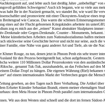
hkriegszeit auf, und lebte auch fast dreißig Jahre „unbehelligt“ von 
ngsvoll gefühlten Schweigens? Auch ich begann, wie so viele aus mei
was habt Ihr in der Nazizeit gemacht, wo standet Ihr, wie ward Ihr ver
wissenschaftler und promovierte mit einer Ökosystem-Analyse eines tr
 Breitengrad wie Caracas. Das waren die schönen Erinnerungsmoment
ng eines auf der Flucht geborenen Kriegskindes arbeitete im unterGR
dium zog es mich aus der „reinen“ Kunst abstrakter Skulpturen immer s
ativ-Denkmale oder Gegen-Denkmale, Counter - Monuments, bekannt. Die
. Meine künstlerischen Arbeiten zum Nationalsozialismus halfen meinem
ach stückweise seine Geschichte hervor und nicht nur seine, auch die 
r Familie, eine Nähe von ganz anderer Art und Tiefe, als sie die Nachf
 Khmer Rouge, zu tun, denen jetzt in Phnom Penh ein sehr teurer inte
Ausland für den Prozess bereitgestellt hat, schon aufgebraucht. Gester
ha weitere 110 Millionen Dollar Prozesskosten von den ausländische
rad-Rikscha , genannt Tuk-Tuk, auszuhandeln, an das Feilschen auf den 
 einem Dollar-Tropf zu hängen. Die eigenen Währung (Riel) bekamen w
re“ auf einem internationalen Markt der Verbrechen gegen die Mensch
eitung gesehen, an den Tagen nach Ihrer Verhaftung. Die Artikel über d
dem Erfurter Künstler Sebastian Brandt, einem meiner ehemaligen Stude
rhaus: dem Meta House in Phnom Penh parallel zum internationalen Ger
onnen. Wir aus dem Westen sind schnell und die dort im fernen Südost