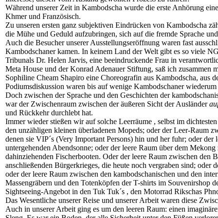
Während unserer Zeit in Kambodscha wurde die erste Anhörung eines 
Khmer und Französisch.
Zu unseren ersten ganz subjektiven Eindrücken von Kambodscha zähl
die Mühe und Geduld aufzubringen, sich auf die fremde Sprache und 
Auch die Besucher unserer Ausstellungseröffnung waren fast ausschl
Kambodschaner kamen. In keinem Land der Welt gibt es so viele NGO´
Tribunals Dr. Helen Jarvis, eine beeindruckende Frau in verantwortl
Meta House und der Konrad Adenauer Stiftung, saß ich zusammen mit
Sophiline Cheam Shapiro eine Choreografin aus Kambodscha, aus der
Podiumsdiskussion waren bis auf wenige Kambodschaner wiederum 
Doch zwischen der Sprache und den Geschichten der kambodschanisc
war der Zwischenraum zwischen der äußeren Sicht der Ausländer
au
und Rückkehr durchlebt hat.
Immer wieder stießen wir auf solche Leerräume , selbst im dichtes
den unzähligen kleinen überladenen Mopeds; oder der Leer-Raum zwi
denen sie VIP´s (Very Important Persons) hin und her fuhr; oder de
untergehenden Abendsonne; oder der leere Raum über dem Mekong 
dahinziehenden Fischerbooten. Oder der leere Raum zwischen den 
anschließenden Bürgerkrieges, die heute noch vergraben sind; oder 
oder der leere Raum zwischen den kambodschanischen und den inter
Massengräbern und den Totenköpfen der T-shirts im Souvenirshop de
Sightseeing-Angebot in den Tuk Tuk´s , den Motorrad Rikschas Phn
Das Wesentliche unserer Reise und unserer Arbeit waren diese Zwis
Auch in unserer Arbeit ging es um den leeren Raum: einen imaginär
Sleng. Es war ein Boden, der alle Sicherheit unter den Füßen verlor