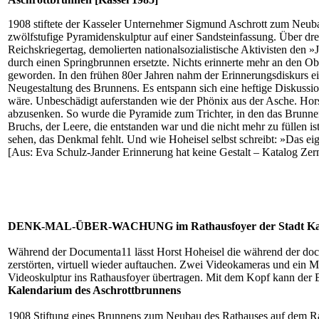
1908 stiftete der Kasseler Unternehmer Sigmund Aschrott zum Neuba
zwölfstufige Pyramidenskulptur auf einer Sandsteinfassung. Über dr
Reichskriegertag, demolierten nationalsozialistische Aktivisten den
durch einen Springbrunnen ersetzte. Nichts erinnerte mehr an den Ob
geworden. In den frühen 80er Jahren nahm der Erinnerungsdiskurs 
Neugestaltung des Brunnens. Es entspann sich eine heftige Diskussio
wäre. Unbeschädigt auferstanden wie der Phönix aus der Asche. Hors
abzusenken. So wurde die Pyramide zum Trichter, in den das Brunnen
Bruchs, der Leere, die entstanden war und die nicht mehr zu füllen is
sehen, das Denkmal fehlt. Und wie Hoheisel selbst schreibt: »Das eig
[Aus: Eva Schulz-Jander Erinnerung hat keine Gestalt – Katalog Ze
DENK-MAL-ÜBER-WACHUNG im Rathausfoyer der Stadt Kassel
Während der Documenta11 lässt Horst Hoheisel die während der docu
zerstörten, virtuell wieder auftauchen. Zwei Videokameras und ein
Videoskulptur ins Rathausfoyer übertragen. Mit dem Kopf kann der B
Kalendarium des Aschrottbrunnens
1908 Stiftung eines Brunnens zum Neubau des Rathauses auf dem Rat