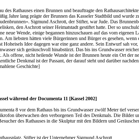
u des Rathauses einen Brunnen und beauftragte den Rathausarchitekten
eißig Jahre lang prägte der Brunnen das Kasseler Stadtbild und wurde
 »Judenbrunnen«. Sigmund Aschrott, der Stifter, war Jude. Das Brunnen
elisken, den Aschrott seiner Heimatstadt gestiftet hatte. Der so uns
eine neue Wende, einige begannen hinzuschauen auf das vom eigenen 
n. Am liebsten hätten viele Bürgerinnen und Bürger es gesehen, wenn d
t Hoheisels Idee dagegen war eine ganz andere. Sein Entwurf sah vor, 
wasser sich geräuschvoll hinabstürzt. Das bis ins Grundwasser reich
t. Als offene, nicht heilende Wunde ist der Brunnen heute ein Ort der ne
entliche Denkmal ist der Passant, der darauf steht und darüber nachden
rmahlene Geschichte]
 während der Documenta 11 [Kassel 2002]
menta 8 vor dem Rathaus bis ins Grundwasser zwölf Meter tief versenk
 Mikrofon überwachen den verborgenen Teil des Denkmals. Die Bilder u
esucher des Rathauses in die Skulptur mit den Bildern und Geräuschen
hausplatz. Stifter ist der Unternehmer Sigmund Aschrott