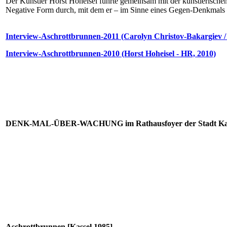
Der Künstler Horst Hoheisel führte gemeinsam mit der künstlerisc
Negative Form durch, mit dem er – im Sinne eines Gegen-Denkmals –
Interview-Aschrottbrunnen-2011 (Carolyn Christov-Bakargiev / 
Interview-Aschrottbrunnen-2010 (Horst Hoheisel - HR, 2010)
DENK-MAL-ÜBER-WACHUNG im Rathausfoyer der Stadt Kassel
Aschrottbrunnen [Kassel 1985]