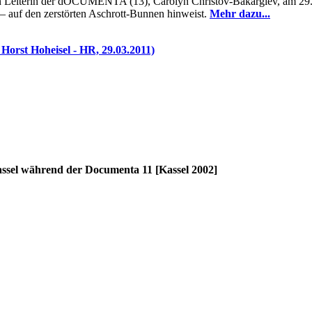
hen Leiterin der dOCUMENTA (13), Carolyn Christov-Bakargiev, am 29.
 auf den zerstörten Aschrott-Bunnen hinweist.
Mehr dazu...
Horst Hoheisel - HR, 29.03.2011)
 während der Documenta 11 [Kassel 2002]