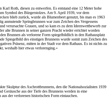
 Karl Roth, diesen zu entwerfen. Es entstand eine 12 Meter hohe
 zum Symbol des Bürgerstolzes. Am 9. April 1939, vor dem
becken blieb zurück, wurde als Blumenbeet genutzt, bis man es 1963
chuldig anmutende Springbrunnen war zum Zeichen des Vergessens
Land verursachte Grauen, und so kam es zu dem Ideenwettbewerb zur
er alte Brunnen in seiner ganzen Pracht wieder errichtet worden
den Brunnen als verlorene Form spiegelbildlich in den Rathausplatz
ende Spiegelbild des einstigen Brunnens wurde somit zum Zeichen des
gativen Präsenz, mitten in der Stadt vor dem Rathaus. Es ist nichts zu
kt, weshalb hier etwas verlorenging.«
te Skulptur des Aschrottbrunnens, den die Nationalsozialisten 1939
nd Geräusche aus der Tiefe des Brunnens werden in eine
 aus der verlorenen historischen Form eintauchen.