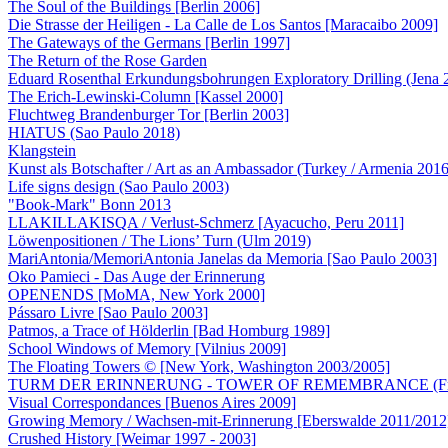
The Soul of the Buildings [Berlin 2006]
Die Strasse der Heiligen - La Calle de Los Santos [Maracaibo 2009]
The Gateways of the Germans [Berlin 1997]
The Return of the Rose Garden
Eduard Rosenthal Erkundungsbohrungen Exploratory Drilling (Jena 
The Erich-Lewinski-Column [Kassel 2000]
Fluchtweg Brandenburger Tor [Berlin 2003]
HIATUS (Sao Paulo 2018)
Klangstein
Kunst als Botschafter / Art as an Ambassador (Turkey / Armenia 2016
Life signs design (Sao Paulo 2003)
"Book-Mark" Bonn 2013
LLAKILLAKISQA / Verlust-Schmerz [Ayacucho, Peru 2011]
Löwenpositionen / The Lions’ Turn (Ulm 2019)
MariAntonia/MemoriAntonia Janelas da Memoria [Sao Paulo 2003]
Oko Pamieci - Das Auge der Erinnerung
OPENENDS [MoMA, New York 2000]
Pássaro Livre [Sao Paulo 2003]
Patmos, a Trace of Hölderlin [Bad Homburg 1989]
School Windows of Memory [Vilnius 2009]
The Floating Towers © [New York, Washington 2003/2005]
TURM DER ERINNERUNG - TOWER OF REMEMBRANCE (Fran
Visual Correspondances [Buenos Aires 2009]
Growing Memory / Wachsen-mit-Erinnerung [Eberswalde 2011/2012
Crushed History [Weimar 1997 - 2003]