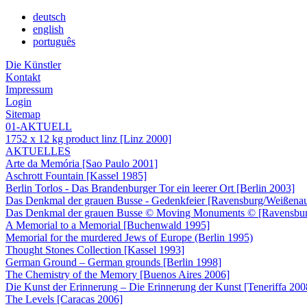
deutsch
english
português
Die Künstler
Kontakt
Impressum
Login
Sitemap
01-AKTUELL
1752 x 12 kg product linz [Linz 2000]
AKTUELLES
Arte da Memória [Sao Paulo 2001]
Aschrott Fountain [Kassel 1985]
Berlin Torlos - Das Brandenburger Tor ein leerer Ort [Berlin 2003]
Das Denkmal der grauen Busse - Gedenkfeier [Ravensburg/Weißena
Das Denkmal der grauen Busse © Moving Monuments © [Ravensbur
A Memorial to a Memorial [Buchenwald 1995]
Memorial for the murdered Jews of Europe (Berlin 1995)
Thought Stones Collection [Kassel 1993]
German Ground – German grounds [Berlin 1998]
The Chemistry of the Memory [Buenos Aires 2006]
Die Kunst der Erinnerung – Die Erinnerung der Kunst [Teneriffa 200
The Levels [Caracas 2006]