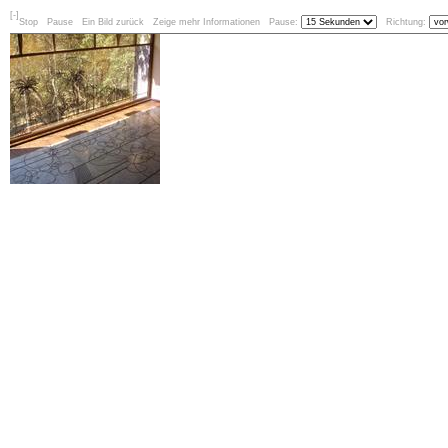
[-]
Stop
Pause
Ein Bild zurück
Zeige mehr Informationen
Pause:
Richtung: