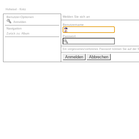
Hoheisel - Knitz
Melden Sie sich an
Benutzer-Optionen
Anmelden
Benutzername
Navigation
Zurück zu: Album
Passwort
Ein vergessenes/verlorenes Passwort können Sie auf der 